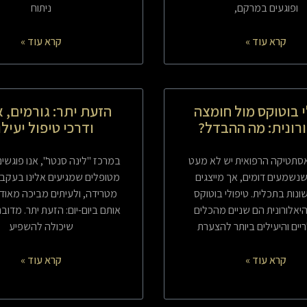
ופוגעים במרקם,
ניתוח
קרא עוד »
קרא עוד »
י בוטוקס מול חומצה
הזעת יתר: גורמים, א
רונית: מה ההבדל?
ודרכי טיפול יעיל
סתטיקה הרפואית יש לא מעט
במרכז "לינה סנטר", אנו פוגשי
שנשמעים דומים, אך מייצגים
מטופלים שמגיעים אלינו בעקב
ונות בתכלית. טיפולי בוטוקס
מטרידה, ולעיתים מביכה מאוד,
יאלורונית הם שניים מהכלים
אותם ביום-יום: הזעת יתר. מדוב
יים והיעילים ביותר להצערת
שיכולה להשפיע
קרא עוד »
קרא עוד »