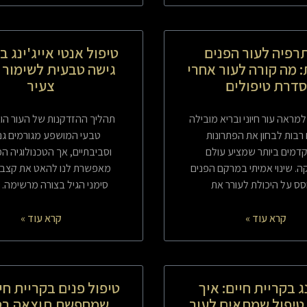
רפיה לעור הפנים
טיפול אנטי אייג'ינג ב
 מה קורה לעור אחרי
גישה טבעית לשימור 
סדרת טיפולים
צעיר
ראה עור חיוני ובריא מובילה
תהליך ההזדקנות של העור הו
רבות לבחון את הפתרונות
טבעי המושפע מגורמים גנ
מים ביותר שמציע עולם
וסביבתיים, אך הטכנולוגיה המ
. שינוי אמיתי במרקם הפנים
מאפשרת לנו להאט את קצב 
ס על היכולת לעורר את
סימני הגיל בצורה מרשימה. 
קרא עוד »
קרא עוד »
ג בקריית חיים: איך
טיפול פנים בקריית חי
טיפול שמתאים לעור
שמחפשת תוצאה בט