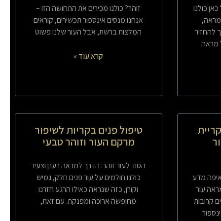
אן כולנו
זוהר? כולנו מכירים את התחושה הזו –
מראה,
אנחנו מנסים אינספור תכשירים, קוראים
ך להחזיר
המלצות ברשת, אבל העור שלנו פשוט
 מראה
קרא עוד »
ריית
טיפול פנים בקריות לשיפור
ור
מרקם העור וזוהר טבעי
הסוד לעור זוהר: הדרך למראה רענן וצעיר
איפה מדע
כולנו חולמים על עור פנים חלק, גמיש
מראה עור
וקורן, כזה שנראה כאילו הרגע חזרנו
ים קרובות
מחופשה ארוכה ומפנקת. עם זאת,
ינספור