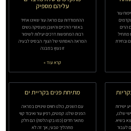
עליהם מספיק
יפוח עור
תקדמים
ההתמודדות עם מראה עור שאינו אחיד
 הרים
באזורי הירכיים והישבן מעסיקה נשים
 מתחיל
רבות המחפשות דרכים יעילות לשיפור
 ובחירת
המראה האסתטי של הגוף. הבסיס לבעיה
זו נעוץ במבנה
קרא עוד »
קריות
מתיחת פנים בקריית ים
 ישירות
עם השנים, כולנו חווים שינויים במראה
שי שלנו,
הפנים שלנו. קמטים, רפיון עור ואיבוד קווי
צא בשיא.
מתאר חדים (כמו בקו הלסת) הם חלק
ם לעבור
מתהליך טבעי, אך זה לא