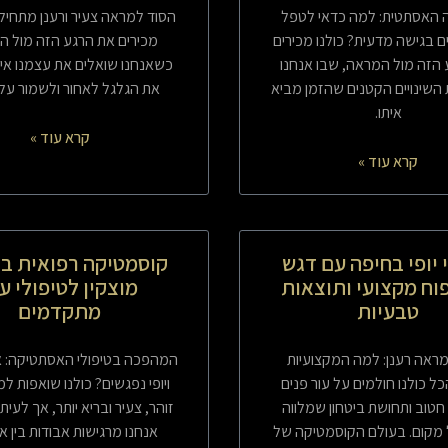
האסתטית: למה כדאי לטפל
הסוד למראה צעיר ורענן מתחיל כ
ם בגישה מדעית? כולנו מכירים
מכירים את הרגע הזה מול ה
הזה מול המראה, שבו אנחנו
כשאנחנו שואלים את עצמנו אי
 השינויים הקטנים שהזמן מביא
את הגלגל לאחור ולשמור על
איתו.
קרא עוד »
קרא עוד »
 יופי בחיפה עם דגש
קוסמטיקה רפואית בק
וח מקצועי ותוצאות
מוצקין לטיפולי ע
טבעיות
מתקדמים
ראה רענן: למה המקצועיות
המהפכה בטיפולי האסתטיקה: 
ל כולנו חולמים על עור פנים
ויופי נפגשים? כולנו שואפות ל
ף חטוב ותחושת ביטחון שמלווה
זוהר, צעיר ובריא יותר, אך לעית
 מקום. בעולם הקוסמטיקה של
אנחנו מרגישות אבודות בין א