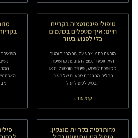
טיפולי פיגמנטציה בקריית
מזות
חיים: איך מטפלים בכתמים
בקריות:
בלי לפגוע בעור
הופעת כתמי צבע על עור הפנים והגוף
השאיפה למ
היא תופעה נפוצה הנובעת מחשיפה
נשים 
ממושכת לשמש, שינויים הורמונליים או
המתקד
תהליכי התבגרות טבעיים של העור.
האסתטיקה
הבסיס לטיפול יעיל
מבוס
קרא עוד »
מזותרפיה בקריית מוצקין:
פילינ
טיפול קטן עם שינוי גדול
לבחור 