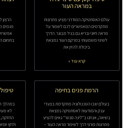
במראה העור
עולם האסתטיקה המודרני מציע פתרונות
הרצון ל
מתקדמים המאפשרים לכם לשמור על
פגמים מו
מראה חיוני ובריא גם בגיל מבוגר. הדרך
אפשרויו
לשינוי משמעותי במרקם העור נמצאת
בתחום הא
ביכולת להזין את
קרא עוד »
הרמת פנים בחיפה
טיפול 
בעולם שבו הטכנולוגיה מתקדמת בצעדי
במהלך הש
ענק והמודעות לאסתטיקה נמצאת
לא מעט
בשיאה, אנחנו ב"לינה סנטר" גאים להציע
החזקה, זי
פתרונות פורצי דרך לשיפור מראה העור –
ולחץ יומי