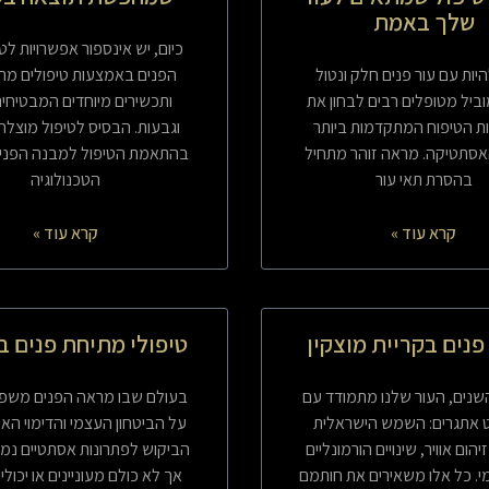
שלך באמת
כיום, יש אינספור אפשרויות לט
היות עם עור פנים חלק ונטול
הפנים באמצעות טיפולים מ
ביל מטופלים רבים לבחון את
ותכשירים מיוחדים המבטיחים
ת הטיפוח המתקדמות ביותר
וגבעות. הבסיס לטיפול מוצלח
סתטיקה. מראה זוהר מתחיל
בהתאמת הטיפול למבנה הפנים
בהסרת תאי עור
הטכנולוגיה
קרא עוד »
קרא עוד »
פנים בקריית מוצקין
טיפולי מתיחת פנים ב
נים, העור שלנו מתמודד עם
בעולם שבו מראה הפנים משפיע
 אתגרים: השמש הישראלית
על הביטחון העצמי והדימוי האי
הום אוויר, שינויים הורמונליים
הביקוש לפתרונות אסתטיים נמ
ומי. כל אלו משאירים את חותמם
אך לא כולם מעוניינים או יכולי