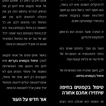
אתם חייבים לשים לב שאתם פונים
לכימיקלים השונים שיש לנו באוויר,
אל אנשי מקצוע שיש להם הן את
הוא חשוף לאדי בישול והוא גם חשוף
הניסיון הנדרש בתחום הזה והן את
לאלרגיות שונות בעקבות שימוש
היכולת להתאים לכם את סוג
בתכשירי קוסמטיקה שונים.
הטיפול הכי מתאים לכם. אין כל
השוואה בין טיפול בקמטים בעור יבש
זו הסיבה שעור הפנים הוא הראשון
לבין טיפול בקמטים בעור שומני. לכל
להתקמט ולהזדקן.
סוג של עור יש את הטיפול הספציפי
שהוא זה שיוביל לתוצאות הרצויות.
העור גם צובר כתמים שונים כמו
כתמי פיגמנטציה או הצטברות של
כאשר אתם פונים אל אנשי מקצוע
סרחי עור או יבליות קטנות ועוד.
לצורך
טיפול בקמטים בקריות
שיש
להם את המגוון ואת האפשרויות
לכן, חשוב שתכירו את האפשרות של
השונות של טיפולי הפנים והם לא
טיפול בקמטים בחיפה .
מקובעים רק לסוג אחד של טיפול,
אתם למעשה יכולים ליהנות מטיפול
טיפול בקמטים בחיפה
יעיל שאכן יוביל לתוצאות הרצויות.
שיחזירו אתכם אחורה
אור חדש על העור
אז האמת היא שכולנו היינו רוצים