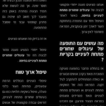
השינה היא המענה הנכון לבעיה של
אנחנו מציעים מענה ייחודי ומקצועי
חוסר שינה. אך מה לעשות שלא
לבעיה של
עיגולים שחורים מתחת
תמיד הבעיה נפתרת באופן כזה
לעיניים בחיפה
, כאשר לאחר
ומעבר לכך חשוב לנו שיהיה גם
הטיפול ויחד עם התמדה בתחזוקת
פתרון קוסמטי עבור מי שסובל
העור לאורך זמן ובעקביות, המראה
מהתופעה.
משתפר לאין ערוך.
אז זה בדיוק מה שאנחנו מציעים.
מה עושים עם התופעה
של עיגולים שחורים
טיפול ייחודי המציע מענה ומזור
מתחת לעיניים בקריות
לבעיה הזו של
עיגולים שחורים
?
מתחת לעיניים בחיפה
.
אז בהחלט מדובר בתופעה מעיקה
טיפול ארוך טווח
המוכרת מאוד בקרב אנשים מבוגרים
או כאלה המתחילים להתקרב לגיל
טיפולי העיניים הכוללים הרמת
זקנה. המראה הזה של השקיות
עפעפיים, מתיחת העור כלפי
מתחת לעיניים או העיגולים מתחת
מעלה, טיפול בשקיות תלויות כמו גם
לעיניים מאוד מטרידים ופוגמים
בעיגולים שחורים מתחת לעיניים,
במראה הצעיר והרענן. אם הזכרנו
דורשים עבודה מקצועית של אנשים