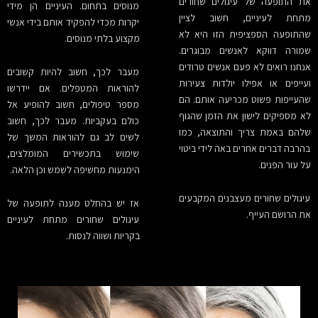
את התופעה של עיגולים שחורים
מנוסים בתחום. העיניים הן מידי
מתחת לעיניים, חשוב לציין
יקרות מכדי להפקיד אותם בידי אנשי
שהתופעה הספציפית הזו היא לא
מקצוע בלתי מנוסים.
שמורה דווקא לאנשים מבוגרים.
אנחנו רואים לא פעם אנשים טרודים
מעבר לכך, חשוב להיות קשובים
ועייפים או אפילו יולדות צעירות
להוראות המטפלים. אם יידרשו
שהעייפות פשוט מכריעה אותם. הם
מספר טיפולים, חשוב להופיע אל
לא מספיקים לישון את הזמן שהגוף
כולם בעקביות. מעבר לכך, חשוב
שלהם באמת צריך והתוצאה, כמו
לשים לב גם להוראות המשך של
בהרבה דברים אחרים באה לידי ביטוי
שימוש בתכשירים המומלצים,
על עור הפנים.
הימנעות מחשיפה לשמש וכן הלאה.
עיגולים שחורים מעצבנים המקבעים
אז יש בהחלט מענה לתופעה של
את הרושם העייף.
עיגולים שחורים מתחת לעיניים
בקריות ושווה לנסות.