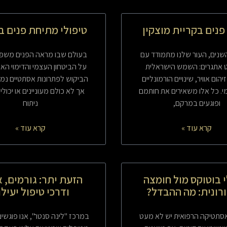
פנים בקריית מוצקין
טיפולי מתיחת פנים ב
נים, העור שלנו מתמודד עם
בעולם שבו מראה הפנים משפיע
 אתגרים: השמש הישראלית
על הביטחון העצמי והדימוי האי
הום אוויר, שינויים הורמונליים
הביקוש לפתרונות אסתטיים נמ
ומי. כל אלו משאירים את חותמם
אך לא כולם מעוניינים או יכולי
ופוגעים במרקם,
ניתוח
קרא עוד »
קרא עוד »
י בוטוקס מול חומצה
הזעת יתר: גורמים, א
רונית: מה ההבדל?
ודרכי טיפול יעיל
סתטיקה הרפואית יש לא מעט
במרכז "לינה סנטר", אנו פוגשי