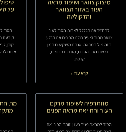
מיצוק צוואר ושיפור מראה
טיפולי
העור באזור הצוואר
על טיפ
והדקולטה
להחזיר את הגלגל לאחור: הסוד לעור
הסוד למ
צוואר מתוח וצעיר כולנו מכירים את הרגע
קובעת הכ
הזה מול המראה: אנחנו משקיעים המון
קורן, גו
בטיפוח עור הפנים, מורחים סרומים,
אותנו לכל
קרמים
קרא עוד »
מזותרפיה לשיפור מרקם
מתיחת 
העור והחייאת מראה הפנים
מתקד
הסוד למראה פנים רענן וזוהר: הכירו את
לינה סנטר כולנו מכירות את הרגע הזה
המהפכה 