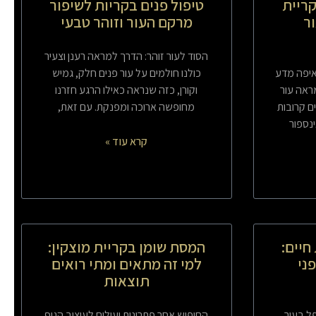
ריית
טיפול פנים בקריות לשיפור
ור
מרקם העור וזוהר טבעי
הסוד לעור זוהר: הדרך למראה רענן וצעיר
איפה מדע
כולנו חולמים על עור פנים חלק, גמיש
מראה עור
וקורן, כזה שנראה כאילו הרגע חזרנו
ים קרובות
מחופשה ארוכה ומפנקת. עם זאת,
ינספור
קרא עוד »
חיים:
המסת שומן בקריית מוצקין:
ני
למי זה מתאים ומתי רואים
תוצאות
 בעור
החיפוש אחר פתרונות יעילים לעיצוב הגוף