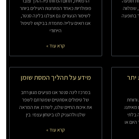
ות תופעה
הרפואית, תחום המזותרפיה הולך וצובר
 שמלווה
פופולריות כאחד הפתרונות היעילים ביותר
ר בתופעה
לשימור הנעורים. גם אצלנו בלינה סנטר,
אנו רואים עלייה מתמדת בביקוש לטיפול
הייחודי
קרא עוד »
יתר
מידע על תהליך המסת שומן
במרכז לינה סנטר אנו מציעים מגוון רחב
ורווחת
של טיפולים אסתטיים שמטרתם לשפר
מאיתנו.
את איכות החיים שלנו, לשדרג את המראה
 בלתי
שלנו ולהעניק לנו ביטחון עצמי. בין
יום או
קרא עוד »