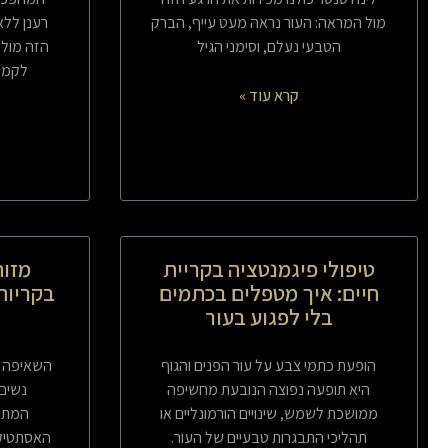
מול המראה: העור נראה מעט עייף, הברק
רענן ללא
הטבעי נעלם, וסימני הגיל
הזה מול 
לקמט 
קרא עוד »
טיפולי פיגמנטציה בקריית
מזות
חיים: איך מטפלים בכתמים
בקריות:
בלי לפגוע בעור
הופעת כתמי צבע על עור הפנים והגוף
השאיפה למ
היא תופעה נפוצה הנובעת מחשיפה
נשים 
ממושכת לשמש, שינויים הורמונליים או
המתקד
תהליכי התבגרות טבעיים של העור.
האסתטיקה