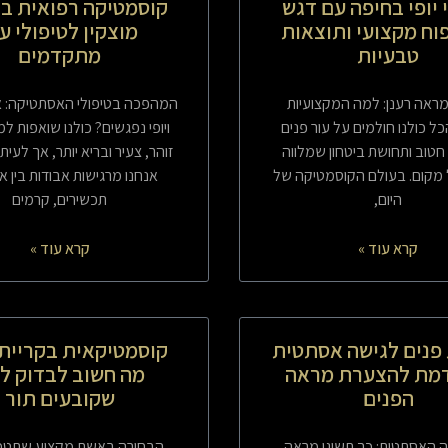
 יופי בחיפה עם דגש
קוסמטיקה רפואית בק
וח מקצועי ותוצאות
מוצקין לטיפולי ע
טבעיות
מתקדמים
ראה רענן: למה המקצועיות
המהפכה בטיפולי האסתטיקה: 
ל כולנו חולמים על עור פנים
ויופי נפגשים? כולנו שואפות ל
ף חטוב ותחושת ביטחון שמלווה
זוהר, צעיר ובריא יותר, אך לעית
 מקום. בעולם הקוסמטיקה של
אנחנו מרגישות אבודות בין א
היום,
תכשירים, קרמים
קרא עוד »
קרא עוד »
פנים לגישה אסתטית
קוסמטיקאית בקריית 
מת להצערת מראה
מה חשוב לבדוק לפ
הפנים
שקובעים תור
האסתטית: כך תשיגי מראה
הבחירה באשת מקצוע שתטפל