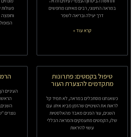
ותחושת הביטחון העצמי לעיתים תלויה
מונחים 
במראה החיצוני, רבים מאיתנו מחפשים
פעולות ש
דרך יעילה ובריאה לשפר
וחומצה ה
הפופולר
קרא עוד »
טיפול בקמטים: פתרונות
הרמת
מתקדמים להצערת העור
העיניים הן
כשאנחנו מסתכלים במראה, לא תמיד קל
הראשון
לראות את השינויים שהזמן מביא איתו. עם
השנים, 
השנים, עור הפנים מאבד מהאלסטיות
נוצרים "
שלו, הקמטים מתעמקים והמראה הכללי
עשוי להיראות