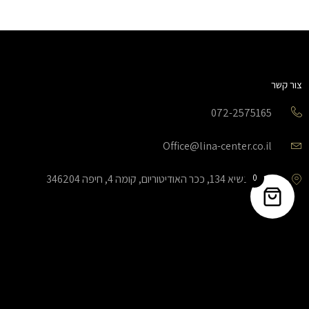
צור קשר
072-2575165
Office@lina-center.co.il
0
שד’ הנשיא 134, ככר האודיטוריום, קומה 4, חיפה 346204