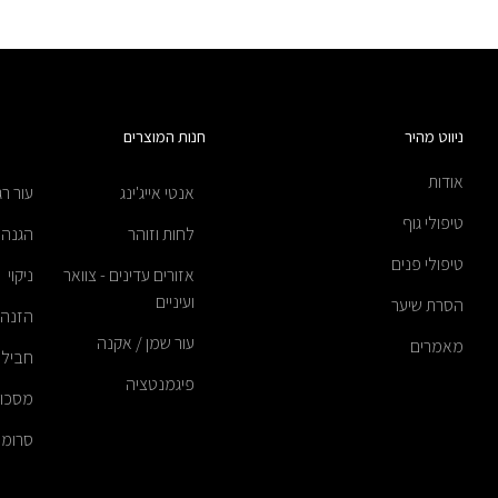
ניווט מהיר
חנות המוצרים
אודות
אנטי אייג'ינג
עור רג
טיפולי גוף
לחות וזוהר
הגנה
טיפולי פנים
אזורים עדינים - צוואר
ניקוי
ועיניים
הסרת שיער
הזנה
עור שמן / אקנה
מאמרים
חבילו
פיגמנטציה
מסכו
סרומי