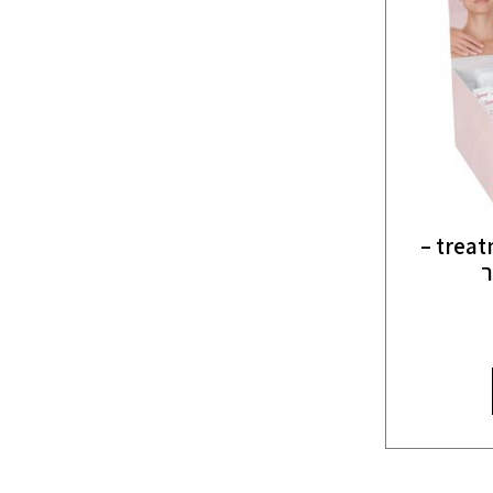
treatment lift summume –
ר