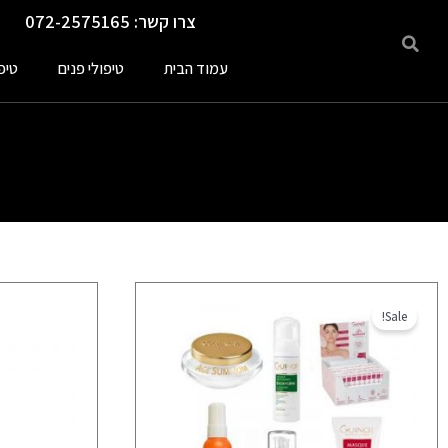
ילוג
צרו קשר: 072-2575165
תוכן
עמוד הבית
טיפולי פנים
טיפ
המחיר
המחיר
Sale!
המקורי
הנוכחי
היה:
הוא:
₪3,910.00.
₪5,752.00.