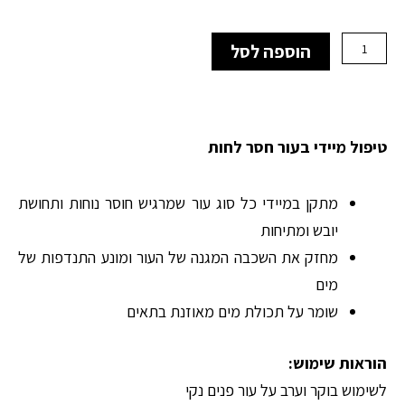
היה:
הוא:
₪390.00.
₪234.00.
כמות
הוספה לסל
של
Crème
Hydra
Beaute
קרם
טיפול מיידי בעור חסר לחות
לחות
מתקן
מתקן במיידי כל סוג עור שמרגיש חוסר נוחות ותחושת
יובש ומתיחות
מחזק את השכבה המגנה של העור ומונע התנדפות של
מים
שומר על תכולת מים מאוזנת בתאים
הוראות שימוש:
לשימוש בוקר וערב על עור פנים נקי