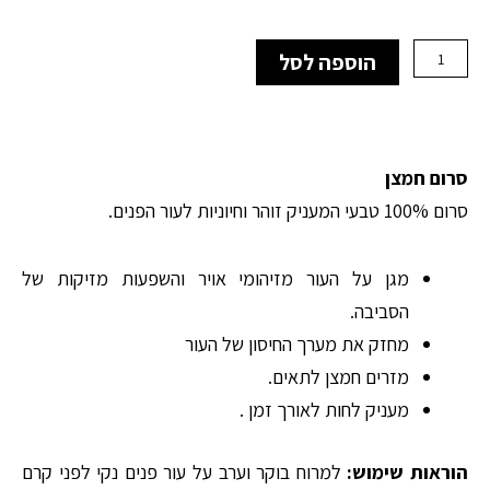
היה:
הוא:
₪700.00.
₪420.00.
כמות
הוספה לסל
של
serum
bioxygene
-
סרום
סרום חמצן
חמצן
סרום 100% טבעי המעניק זוהר וחיוניות לעור הפנים.
מגן על העור מזיהומי אויר והשפעות מזיקות של
הסביבה.
מחזק את מערך החיסון של העור
מזרים חמצן לתאים.
מעניק לחות לאורך זמן .
הוראות שימוש:
למרוח בוקר וערב על עור פנים נקי לפני קרם