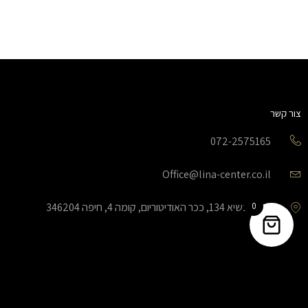
צור קשר
072-2575165
Office@lina-center.co.il
0
שד’ הנשיא 134, ככר האודיטוריום, קומה 4, חיפה 346204