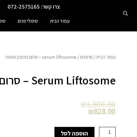
ילוג
צרו קשר: 072-2575165
תוכן
עמוד הבית
טיפולי פנים
טיפ
עמוד הבית
/
סרומים
/ serum liftosome – סרום ממצק ומותח
Serum Liftosome – סרום ממצק ומותח
המחיר
המחיר
₪
1,380.00
הנוכחי
המקורי
₪
828.00
היה:
הוא:
₪1,380.00.
₪828.00.
כמות
הוספה לסל
של