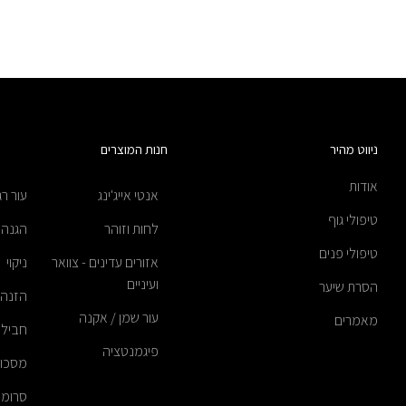
ניווט מהיר
חנות המוצרים
אודות
אנטי אייג'ינג
עור רג
טיפולי גוף
לחות וזוהר
הגנה
טיפולי פנים
אזורים עדינים - צוואר
ניקוי
ועיניים
הסרת שיער
הזנה
עור שמן / אקנה
מאמרים
חבילו
פיגמנטציה
מסכו
סרומי