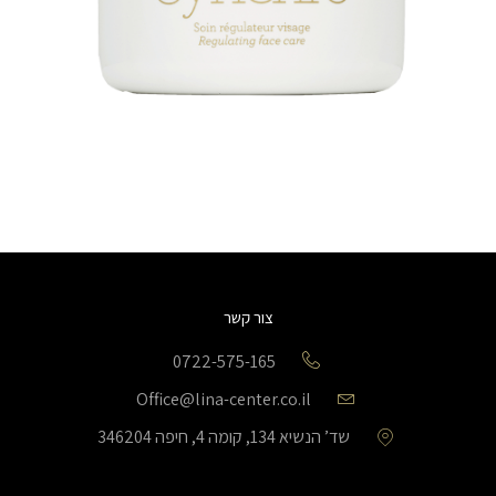
צור קשר
0722-575-165
Office@lina-center.co.il
שד’ הנשיא 134, קומה 4, חיפה 346204