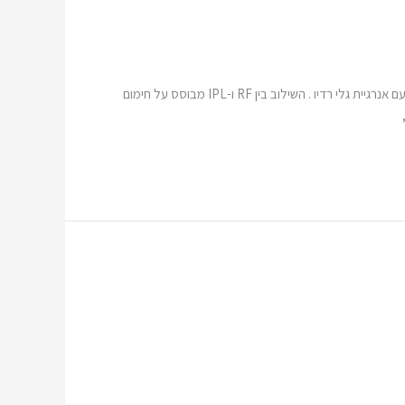
תכנית טיפול רב-שלבית לטיפול באקנה בטכנולוגית IPL. הטיפול משלב שני סוגי אנרגיה הממקסמות את התוצאות. טכנולוגיית IPL -קרן אור בשילוב עם אנרגיית גלי רדיו . השילוב בין RF ו-IPL מבוסס על חימום