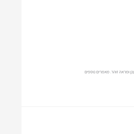
נן ומראה זוהר. מאמרים נוספים