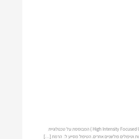
ע"מ לענות על הדרישה ההולכת וגוברת של הציבור להשגת תוצאות משמעותיות, לא פולשניות בהידוק והרמת העור פותחה שיטת High Intensity Focused Ultrasound) HIFU ) המבוססת על טכנולוגיית
 וטיפולים פולשניים אחרים. הטיפול מסייע ל: הרמת […]