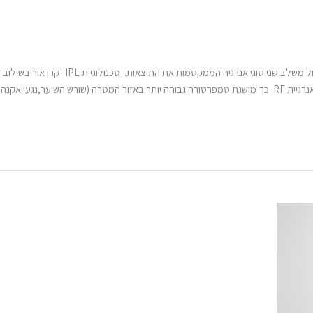
יער,נגעי אקנה,