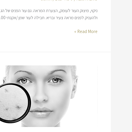
ניקוי, מיצוק העור לעומק, הצערת המראה. גם עור הפנים של הגב
ולהעניק לפנים מראה צעיר ובריא. חבילה לעור שמן /אקנתי ₪1,974.00 ₪1,680.00 הוספה לסל synchro 2000 – קרם לחות מאזן ₪684.00 הוספה לסל acne
Read More »
טיפולי
אקנה