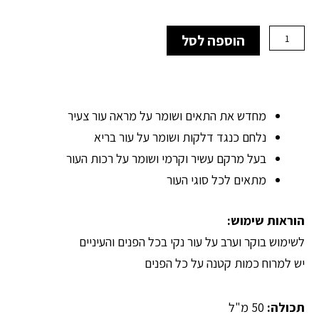
היה:
הוא:
₪755.00.
₪529.00.
כמות
הוספה לסל
של
Synchro
-
קרם
לחות
מחדש את התאים ושומר על מראה עור צעיר
מחדש
ומחייה
נלחם כנגד דלקות ושומר על עור בריא
בעל מרקם עשיר וקרמי ושומר על רכות העור
מתאים לכל סוגי העור
הוראות שימוש:
לשימוש בוקר וערב על עור נקי בכל הפנים והעיניים
יש למרוח כמות קטנה על כל הפנים
תכולה:
50 מ"ל