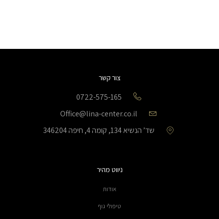
צור קשר
0722-575-165
Office@lina-center.co.il
שד’ הנשיא 134, קומה 4, חיפה 346204
ניווט מהיר
אודות
טיפולי גוף