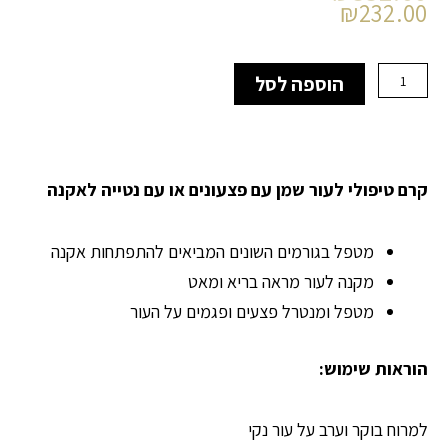
הנוכחי
המקורי
₪
232.00
היה:
הוא:
₪332.00.
₪232.00.
כמות
הוספה לסל
של
acne
one
-
קרם
קרם טיפולי לעור שמן עם פצעונים או עם נטייה לאקנה
טיפולי
לעור
שמן
מטפל בגורמים השונים המביאים להתפתחות אקנה
/
מקנה לעור מראה בריא ומאט
אקנה
מטפל ומנטרל פצעים ופגמים על העור
הוראות שימוש:
למרוח בוקר וערב על עור נקי