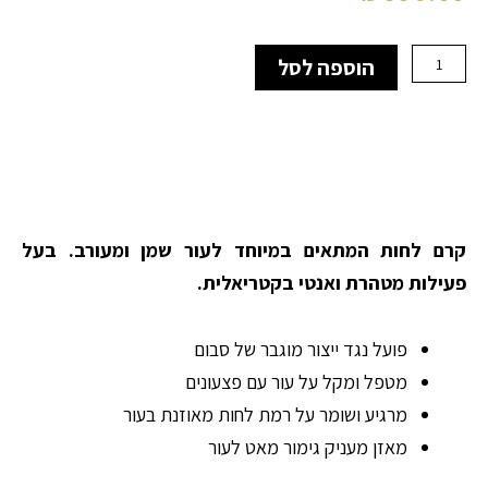
כמות
הוספה לסל
של
peaux
mixtes
&
grasses
-
קרם
לחות
קרם לחות המתאים במיוחד לעור שמן ומעורב. בעל
לכל
פעילות מטהרת ואנטי בקטריאלית.
סוגי
העור
פועל נגד ייצור מוגבר של סבום
מטפל ומקל על עור עם פצעונים
מרגיע ושומר על רמת לחות מאוזנת בעור
מאזן מעניק גימור מאט לעור