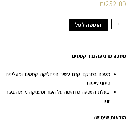
הנוכחי
המקורי
₪
252.00
היה:
הוא:
₪360.00.
₪252.00.
כמות
הוספה לסל
של
masque
vital
anti
rides
מסכה מרגיעה נגד קמטים
-
מסכה
לטיפול
מסכה במרקם קרם עשיר המחליקה קמטים ומעלימה
בקמטים
סימני עייפות
בעלת השפעה מדהימה על העור ומעניקה מראה צעיר
יותר
הוראות שימוש: