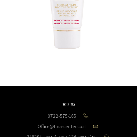
צור קשר
0722-575-165
Office@lina-center.co.il
שד’ הנשיא 134, קומה 4, חיפה 346204