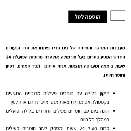
היה:
הוא:
₪1,460.00.
₪1,022.00.
כמות
הוספה לסל
של
time
logic
-
סרום
מעבדות המחקר והפיתוח של גינו פריז פיתחו את סוד הנעורים
אנטי
אייג'ינג
החדש המגיע בסרום בעל פורמולה אולטרה מרוכזת הפועלת 24
מרוכז
שעות ביממה ומעניקה תוצאות אנטי אייגינג (נגד קמטים, רפיון
וחוסר חיות).
תיקון בלילה עם חומרים פעילים מרוכזים המגיעים
בקפסולה אטומה לתוצאות אנטי אייג'ינג הנראות לעין.
הגנה ביום עם חומרים פעילים החודרים בלילה ופועלים
במהלך כל היום
סרום פעיל 24 שעות ומספק לעור חומרים פעילים