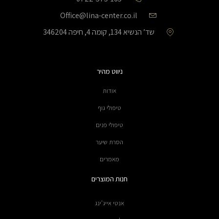
Office@lina-center.co.il
שד’ הנשיא 134, קומה 4, חיפה 346204
ניווט מהיר
אודות
טיפולי גוף
טיפולי פנים
הסרת שיער
מאמרים
חנות המוצרים
אנטי אייג'ינג