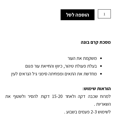
היה:
הוא:
₪535.00.
₪375.00.
כמות
הוספה לסל
של
Immune
-
מסכה
מחדשת
מסכת קרם בונה
וממריצה
משקמת את העור
בעלת פעולת טיהור, כיווץ והחייאת עור פגום
מחדשת את התאים ומפחיתה סימני גיל הנראים לעין
הוראות שימוש:
למרוח שכבה דקה ולאחר 15-20 דקות להסיר ולשטוף את
השאריות .
לשימוש 2-3 פעמים בשבוע .