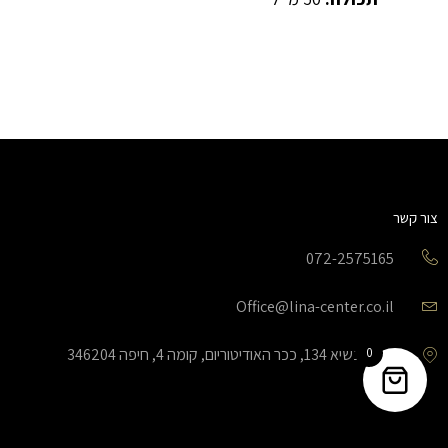
צור קשר
072-2575165
Office@lina-center.co.il
0
שד’ הנשיא 134, ככר האודיטוריום, קומה 4, חיפה 346204