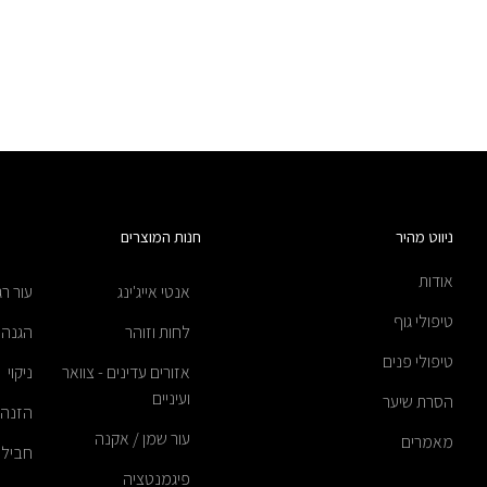
ניווט מהיר
חנות המוצרים
אודות
אנטי אייג'ינג
עור רג
טיפולי גוף
לחות וזוהר
הגנה
טיפולי פנים
אזורים עדינים - צוואר
ניקוי
ועיניים
הסרת שיער
הזנה
עור שמן / אקנה
מאמרים
חבילו
פיגמנטציה