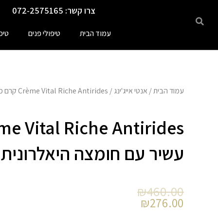
ילוג
צרו קשר: 072-2575165
תוכן
עמוד הבית
טיפולי פנים
טיפ
עמוד הבית
/
אנטי אייג'ינג
/ Crème Vital Riche Antirides קרם מתקן עשיר עם חומצה היאלרונית
עשיר עם חומצה היאלרונית
המחיר
המחיר
₪
460.00
הנוכחי
המקורי
₪
276.00
היה:
הוא: