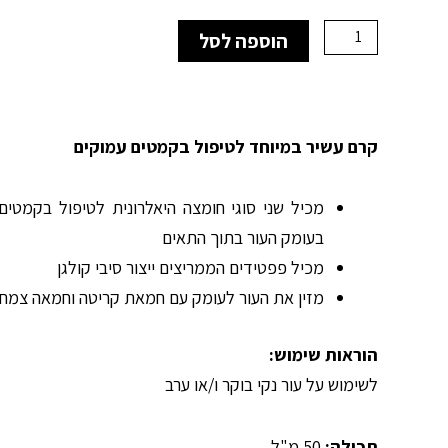
₪460.00.
₪276.00.
כמות
הוספה לסל
של
Crème
Vital
Riche
Antirides
קרם עשיר במיוחד לטיפול בקמטים עמוקים
קרם
מתקן
מכיל שני סוגי חומצה היאלרונית לטיפול בקמטים:
עשיר
עם
בעומק העור בתוך התאים
חומצה
מכיל פפטידים הממריצים ייצור סיבי קולגן
היאלרונית
מזין את העור לעומק עם חמאת קריטה וחמאה צמח
הוראות שימוש:
לשימוש על עור נקי בוקר ו/או ערב
תכולה:
50 מ"ל